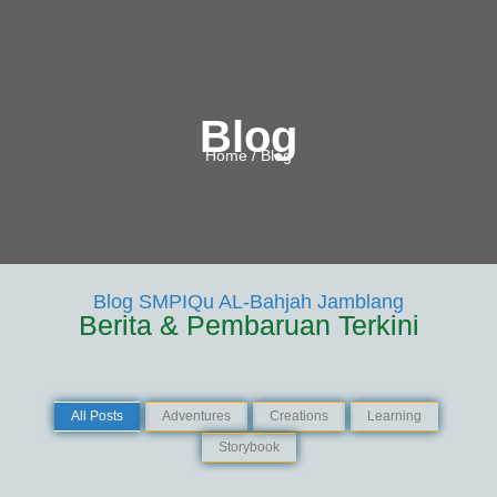
Blog
Home / Blog
Blog SMPIQu AL-Bahjah Jamblang
Berita & Pembaruan Terkini
All Posts
Adventures
Creations
Learning
Storybook