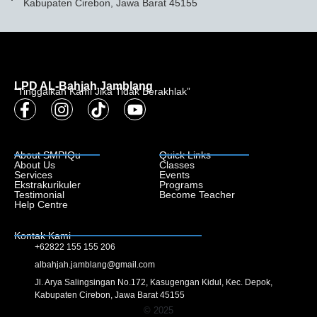
Kabupaten Cirebon, Jawa Barat 45155
LPD AL-Bahjah Jamblang
“Tinggalkan Kami Jika Tidak Berakhlak”
About SMPIQu
Quick Links
About Us
Classes
Services
Events
Ekstrakurikuler
Programs
Testimonial
Become Teacher
Help Centre
Kontak Kami
+62822 155 155 206
albahjah.jamblang@gmail.com
Jl. Arya Salingsingan No.172, Kasugengan Kidul, Kec. Depok,
Kabupaten Cirebon, Jawa Barat 45155
© 2025