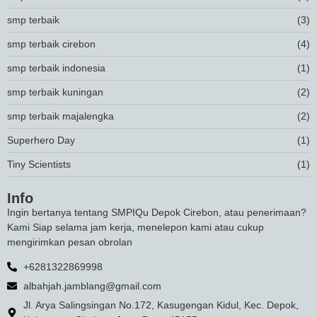
smp terbaik
(3)
smp terbaik cirebon
(4)
smp terbaik indonesia
(1)
smp terbaik kuningan
(2)
smp terbaik majalengka
(2)
Superhero Day
(1)
Tiny Scientists
(1)
Info
Ingin bertanya tentang SMPIQu Depok Cirebon, atau penerimaan?
Kami Siap selama jam kerja, menelepon kami atau cukup
mengirimkan pesan obrolan
+6281322869998
albahjah.jamblang@gmail.com
Jl. Arya Salingsingan No.172, Kasugengan Kidul, Kec. Depok,