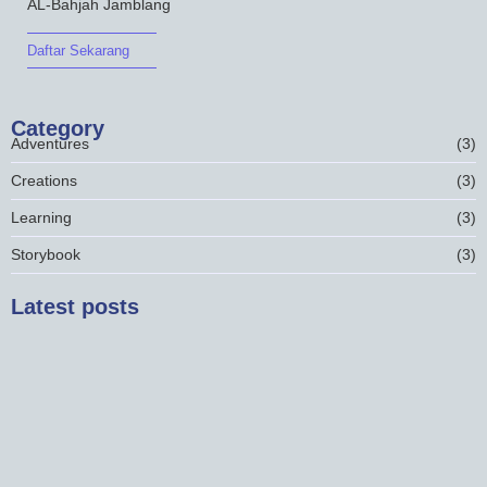
AL-Bahjah Jamblang
Daftar Sekarang
Category
Adventures
(3)
Creations
(3)
Learning
(3)
Storybook
(3)
Latest posts
Rekomendasi Sekolah Menengah Pertama
Cirebon
26 Desember 2023
Sekolah Formal Berbasis Pesantren Kuningan
26 Desember 2023