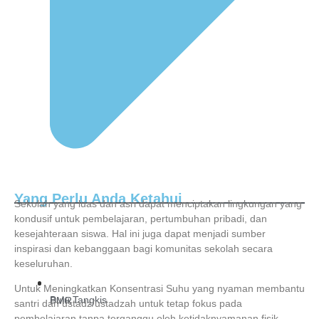
Yang Perlu Anda Ketahui
Sekolah yang luas dan asri dapat menciptakan lingkungan yang
kondusif untuk pembelajaran, pertumbuhan pribadi, dan
kesejahteraan siswa. Hal ini juga dapat menjadi sumber
inspirasi dan kebanggaan bagi komunitas sekolah secara
keseluruhan.
Untuk Meningkatkan Konsentrasi Suhu yang nyaman membantu
Bulu Tangkis
PMR
santri dan ustadz/ustadzah untuk tetap fokus pada
pembelajaran tanpa terganggu oleh ketidaknyamanan fisik.