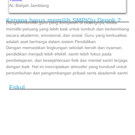
AL-Bahjah Jamblang
Kenapa harus memilih SMPIQu Depok ?
Dengan memiliki guru yang kompeten di bidangnya, siswa
memiliki peluang yang lebih baik untuk tumbuh dan berkembang
secara akademis, emosional, dan sosial. Guru yang berkualitas
adalah aset berharga dalam sistem Pendidikan
Dengan memastikan lingkungan sekolah bersih dan nyaman,
pendidikan menjadi lebih efektif, santri lebih fokus pada
pembelajaran, dan kesejahteraan fisik dan mental santri terjaga
dengan baik. Hal ini menciptakan atmosfer yang kondusif untuk
pertumbuhan dan pengembangan pribadi serta akademik santri
Eskul