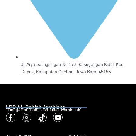
Jl. Arya Salingsingan No.172, Kasugengan Kidul, Kec.
Depok, Kabupaten Cirebon, Jawa Barat 45155
LPD AL-Bahjah Jamblang
“Tinggalkan Kami Jika Tidak Berakhlak”