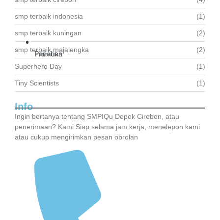
smp terbaik indonesia
(1)
smp terbaik kuningan
(2)
smp terbaik majalengka
(2)
Panahan
Pramuka
Superhero Day
(1)
Tiny Scientists
(1)
Info
Ingin bertanya tentang SMPIQu Depok Cirebon, atau
penerimaan? Kami Siap selama jam kerja, menelepon kami
atau cukup mengirimkan pesan obrolan